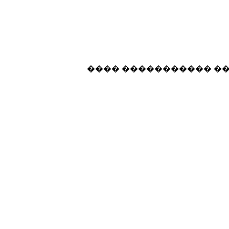
���� ����������� �����